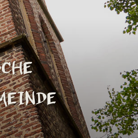
che
meinde