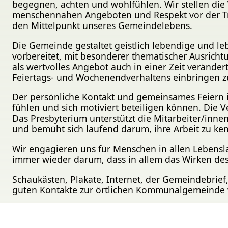
begegnen, achten und wohlfühlen. Wir stellen die
menschennahen Angeboten und Respekt vor der Tr
den Mittelpunkt unseres Gemeindelebens.
Die Gemeinde gestaltet geistlich lebendige und l
vorbereitet, mit besonderer thematischer Ausrich
als wertvolles Angebot auch in einer Zeit veränder
Feiertags- und Wochenendverhaltens einbringen z
Der persönliche Kontakt und gemeinsames Feiern is
fühlen und sich motiviert beteiligen können. Die
Das Presbyterium unterstützt die Mitarbeiter/inne
und bemüht sich laufend darum, ihre Arbeit zu ken
Wir engagieren uns für Menschen in allen Lebensla
immer wieder darum, dass in allem das Wirken des
Schaukästen, Plakate, Internet, der Gemeindebrief,
guten Kontakte zur örtlichen Kommunalgemeinde 
Die vertrauensvolle
ökumenische Zusammenarbe
Leitungsorgane, ökumenische Gottesdienste, Them