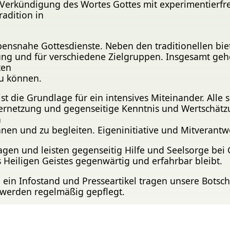
 Verkündigung des Wortes Gottes mit experimentierfr
adition in
ebensnahe Gottesdienste. Neben den traditionellen b
tung und für verschiedene Zielgruppen. Insgesamt ge
ten
u können.
t die Grundlage für ein intensives Miteinander. Alle
 Vernetzung und gegenseitige Kenntnis und Wertschätz
n
nen und zu begleiten. Eigeninitiative und Mitverantw
gen und leisten gegenseitig Hilfe und Seelsorge bei 
 Heiligen Geistes gegenwärtig und erfahrbar bleibt.
 ein Infostand und Presseartikel tragen unsere Botsch
werden regelmäßig gepflegt.
it
wird durch regelmäßige Kontakte der Pfarrer get
enreihen und Projektangebote in der Kinder-, Jugen